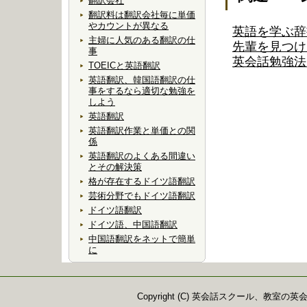
翻訳会社
翻訳料は翻訳会社毎に単価
やカウントが異なる
英語を学ぶ辞
主婦に人気のある翻訳の仕
先輩を見つけ
事
英会話勉強法
TOEICと英語翻訳
英語翻訳、韓国語翻訳の仕
事をするなら適切な勉強を
しよう
英語翻訳
英語翻訳作業と単価との関
係
英語翻訳のよくある間違い
とその解決策
格が存在するドイツ語翻訳
芸術分野でもドイツ語翻訳
ドイツ語翻訳
ドイツ語、中国語翻訳
中国語翻訳をネットで簡単
に
Copyright (C) 英会話スクール、教室の