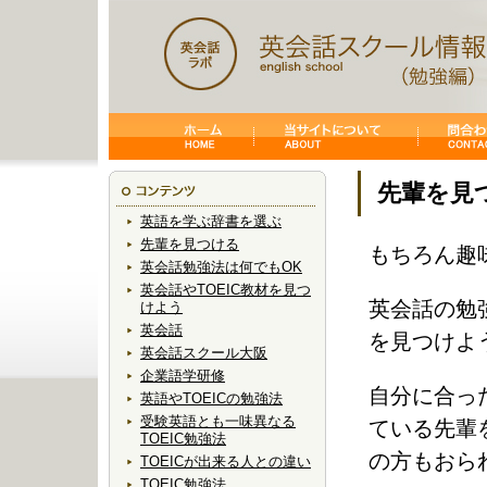
先輩を見
英語を学ぶ辞書を選ぶ
先輩を見つける
もちろん趣
英会話勉強法は何でもOK
英会話やTOEIC教材を見つ
英会話の勉
けよう
英会話
を見つけよ
英会話スクール大阪
企業語学研修
自分に合っ
英語やTOEICの勉強法
受験英語とも一味異なる
ている先輩
TOEIC勉強法
の方もおら
TOEICが出来る人との違い
TOEIC勉強法