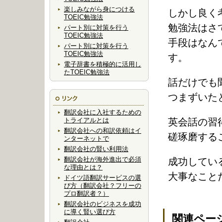
楽しみながら身につける
しかし良く
TOEIC勉強法
勉強法はさ
パート別に対策を行う
TOEIC勉強法
手段はなん
パート別に対策を行う
TOEIC勉強法
す。
電子辞書を積極的に活用し
たTOEIC勉強法
話だけでも
つまずいた
翻訳会社に入社するための
トライアルとは
英会話の習
翻訳会社への和訳依頼はイ
磋琢磨する
ンターネットで
翻訳会社の賢い利用法
翻訳会社が海外進出で必須
成功してい
な理由とは？
大事なこと
ドイツ語翻訳サービスの選
び方（翻訳会社？フリーの
プロ翻訳者？）
翻訳会社のビジネスを成功
に導く賢い選び方
関連ペー